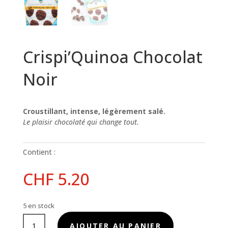
Crispi’Quinoa Chocolat
Noir
Croustillant, intense, légèrement salé.
Le plaisir chocolaté qui change tout.
Contient :
CHF
5.20
5 en stock
quantité
AJOUTER AU PANIER