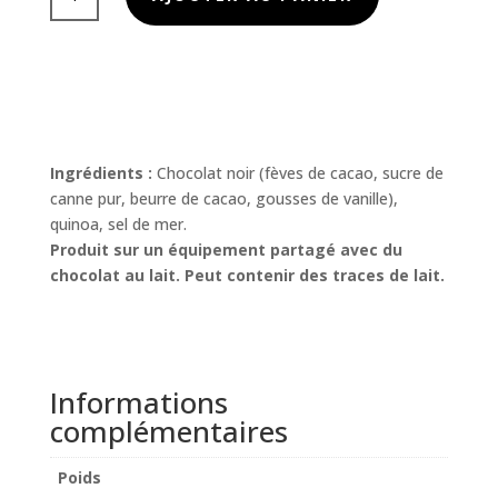
de
Crispi’Quinoa
Chocolat
Noir
Ingrédients :
Chocolat noir (fèves de cacao, sucre de
canne pur, beurre de cacao, gousses de vanille),
quinoa, sel de mer.
Produit sur un équipement partagé avec du
chocolat au lait. Peut contenir des traces de lait.
Informations
complémentaires
Poids