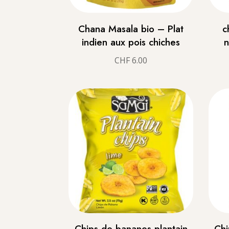
Chana Masala bio – Plat
c
indien aux pois chiches
n
CHF
6.00
Chips de bananes plantain
Chi