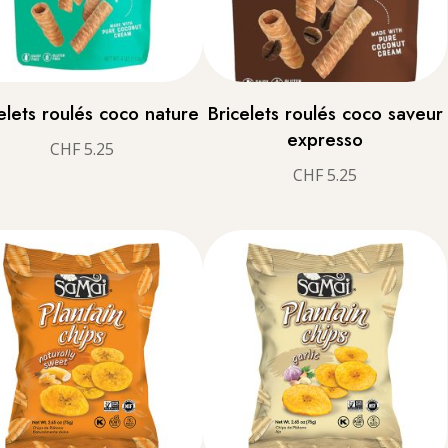
elets roulés coco nature
Bricelets roulés coco saveur
expresso
CHF
5.25
CHF
5.25