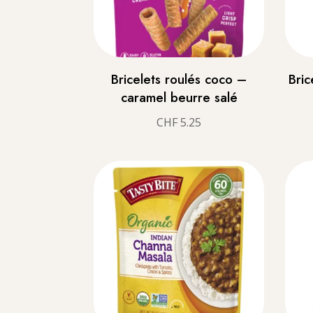
Bricelets roulés coco –
Bric
caramel beurre salé
CHF
5.25