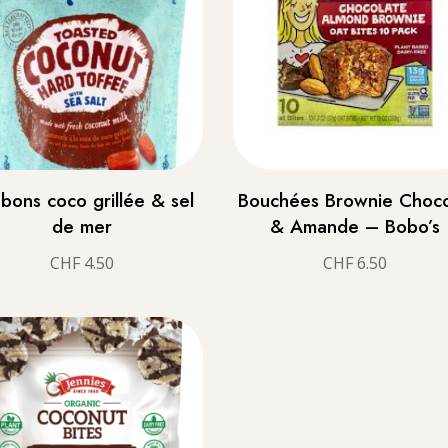
bons coco grillée & sel
Bouchées Brownie Choco
de mer
& Amande – Bobo’s
CHF
4.50
CHF
6.50