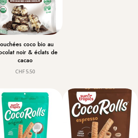
ouchées coco bio au
ocolat noir & éclats de
cacao
CHF
5.50