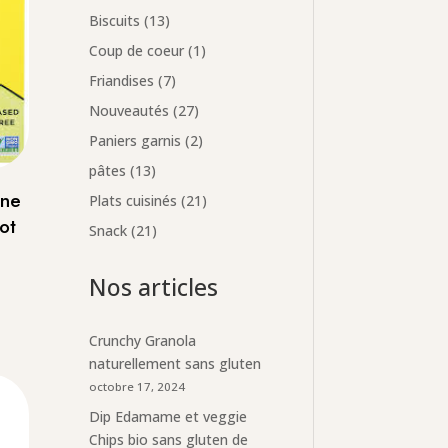
produits
13
Biscuits
13
produits
1
Coup de coeur
1
produit
7
Friandises
7
produits
27
Nouveautés
27
produits
2
Paniers garnis
2
produits
13
pâtes
13
produits
ine
21
Plats cuisinés
21
ot
produits
21
Snack
21
produits
Nos articles
Crunchy Granola
naturellement sans gluten
octobre 17, 2024
Dip Edamame et veggie
Chips bio sans gluten de