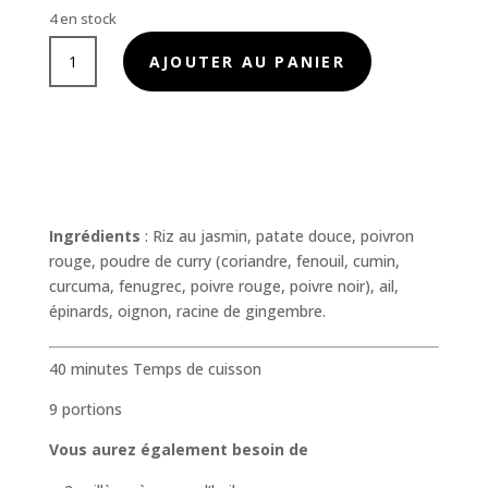
4 en stock
quantité
AJOUTER AU PANIER
de
Soupe
curry
coco
thaï
Ingrédients
: Riz au jasmin, patate douce, poivron
rouge, poudre de curry (coriandre, fenouil, cumin,
curcuma, fenugrec, poivre rouge, poivre noir), ail,
épinards, oignon, racine de gingembre.
40 minutes Temps de cuisson
9 portions
Vous aurez également besoin de