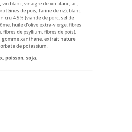
vin blanc, vinaigre de vin blanc, ail,
 protéines de pois, farine de riz), blanc
n cru 4.5% (viande de porc, sel de
rôme, huile d’olive extra-vierge, fibres
fibres de psyllium, fibres de pois),
t: gomme xanthane, extrait naturel
 sorbate de potassium.
x, poisson, soja.